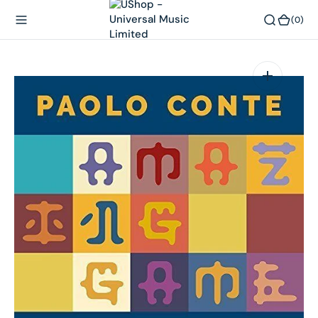
內
(0)
(0)
容
在
相
簿
中
開
啟