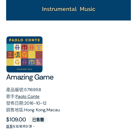
第
1
張
圖
片
Amazing Game
產品編號:
5716958
歌手:
Paolo Conte
發佈日期:
2016-10-12
銷售地區:
Hong Kong,Macau
原
$109.00
已售罄
價
運費
在結帳時計算。