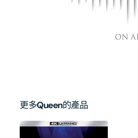
相
簿
中
開
啟
第
1
張
圖
片
更多
Queen
的產品