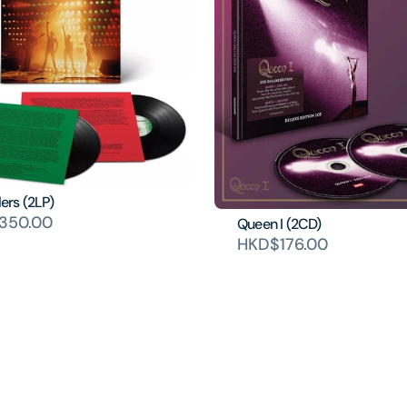
lers (2LP)
350.00
Queen I (2CD)
HKD$176.00