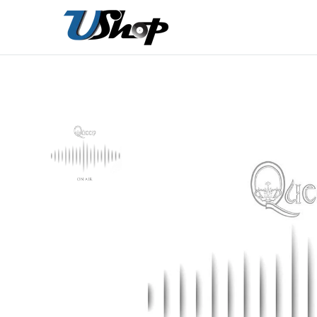
內
容
在