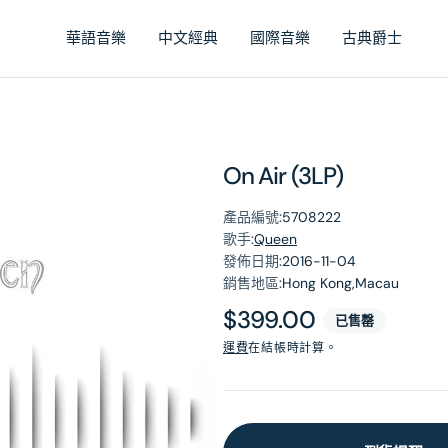
華語音樂
中文經典
國際音樂
古典爵士
On Air (3LP)
產品編號:
5708222
歌手:
Queen
發佈日期:
2016-11-04
銷售地區:
Hong Kong,Macau
原
$399.00
已售罄
價
運費
在結帳時計算。