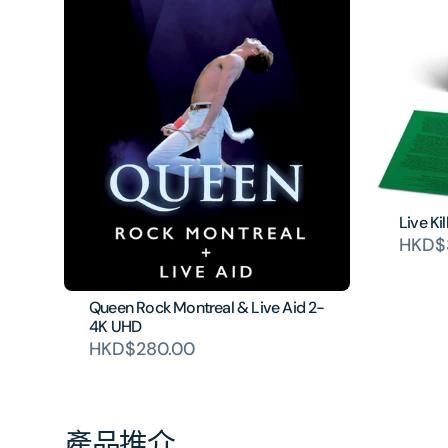
Live Kil
HKD$
Queen Rock Montreal & Live Aid 2-
4K UHD
HKD$280.00
產品推介