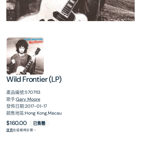
第
1
張
圖
片
Wild Frontier (LP)
產品編號:
5707113
歌手:
Gary Moore
發佈日期:
2017-01-17
銷售地區:
Hong Kong,Macau
原
$160.00
已售罄
價
運費
在結帳時計算。