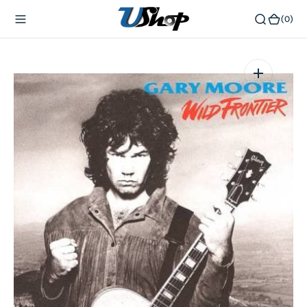
內
(0)
(0)
容
在
相
簿
中
開
啟