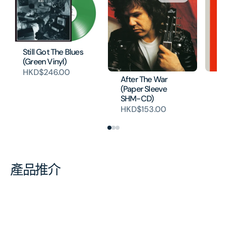
Still Got The Blues
(Green Vinyl)
HKD$246.00
After The War
We
(Paper Sleeve
(P
SHM-CD)
S
HKD$153.00
H
產品推介