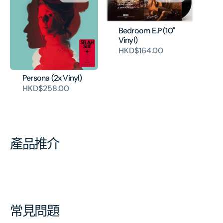
Bedroom E.P (10"
Vinyl)
HKD$164.00
Persona (2x Vinyl)
HKD$258.00
產品推介
常見問題