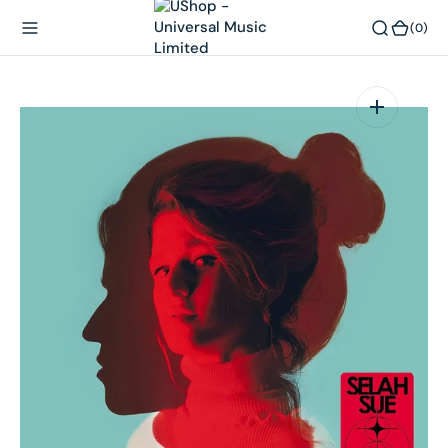
內
(0)
(0)
容
在
相
簿
中
開
啟