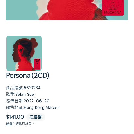
第
1
張
圖
片
Persona (2CD)
產品編號:
5610234
歌手:
Selah Sue
發佈日期:
2022-06-20
銷售地區:
Hong Kong,Macau
原
$141.00
已售罄
價
運費
在結帳時計算。