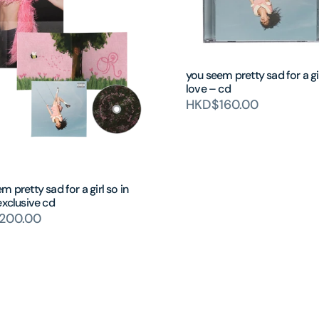
you seem pretty sad for a gir
love – cd
HKD$160.00
m pretty sad for a girl so in
exclusive cd
200.00