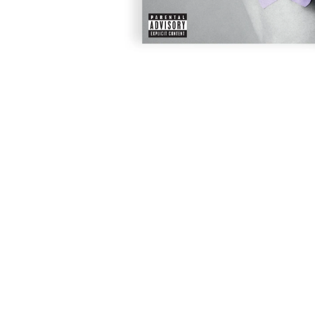
開
啟
第
1
張
圖
片