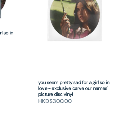
l so in
you seem pretty sad for a girl so in
love - exclusive 'carve our names'
picture disc vinyl
HKD$300.00