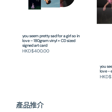
you seem pretty sad for a girl so in
love – 180gram vinyl + CD sized
signed art card
HKD$400.00
you see
love - 
HKD$
產品推介