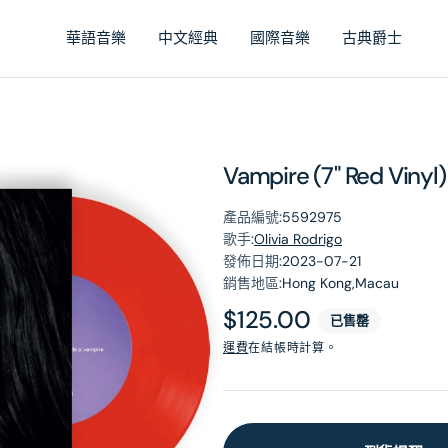
華語音樂
中文經典
國際音樂
古典爵士
Vampire (7" Red Vinyl)
產品編號:
5592975
歌手:
Olivia Rodrigo
發佈日期:
2023-07-21
銷售地區:
Hong Kong,Macau
原
$125.00
已售罄
價
運費
在結帳時計算。