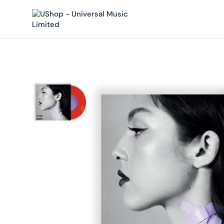
內
容
在
相
簿
中