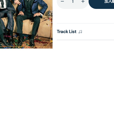
加入
減
增
少
加
温
温
拿
拿
Track List
Wynners
Wynners
Farewell
Farewell
With
With
Love
Love
的
的
數
數
量
量