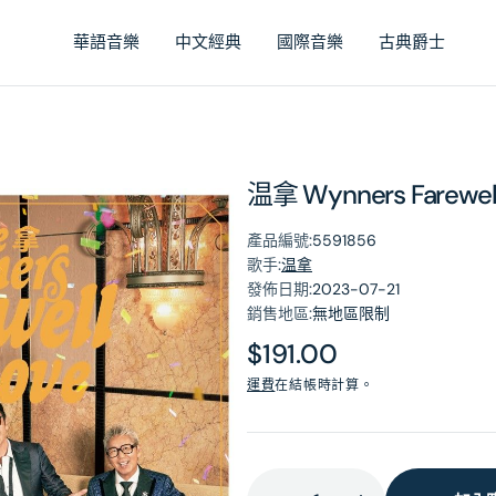
華語音樂
中文經典
國際音樂
古典爵士
温拿 Wynners Farewell
產品編號:
5591856
歌手:
温拿
發佈日期:
2023-07-21
銷售地區:
無地區限制
原
$191.00
價
運費
在結帳時計算。