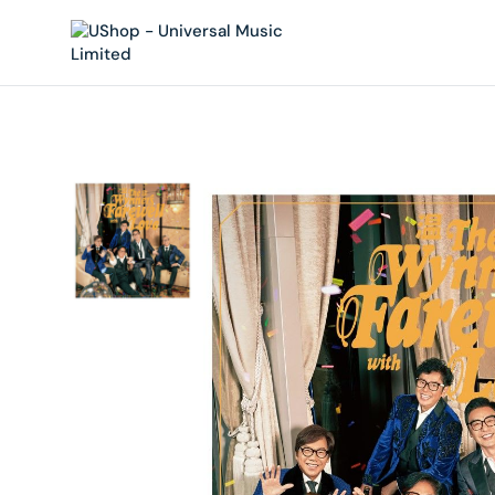
內
容
在