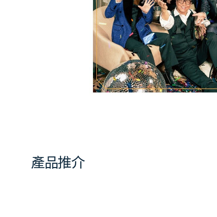
相
簿
中
開
啟
第
1
張
圖
片
產品推介