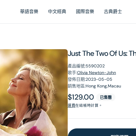
華語音樂
中文經典
國際音樂
古典爵士
Just The Two Of Us: Th
產品編號:
5590202
歌手:
Olivia Newton-John
發佈日期:
2023-05-05
銷售地區:
Hong Kong,Macau
原
$129.00
已售罄
價
運費
在結帳時計算。