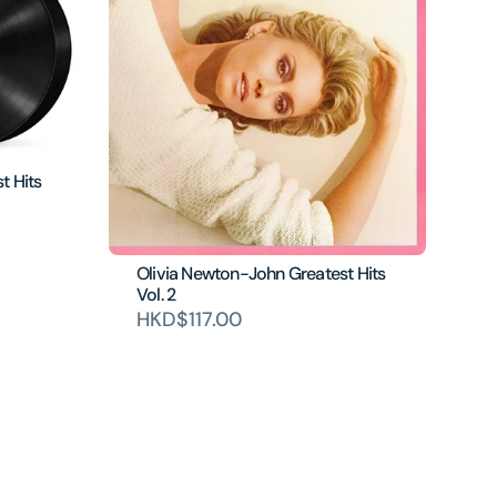
t Hits
Olivia Newton-John Greatest Hits
Vol. 2
HKD$117.00