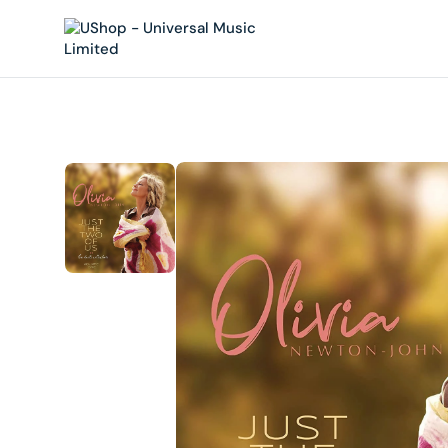
內
容
在