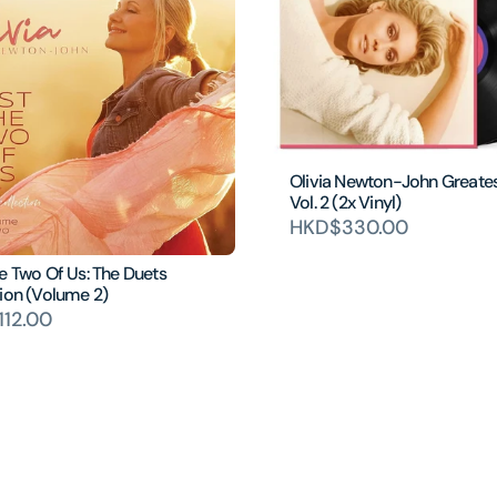
Olivia Newton-John Greates
Vol. 2 (2x Vinyl)
HKD$330.00
e Two Of Us: The Duets
ion (Volume 2)
12.00