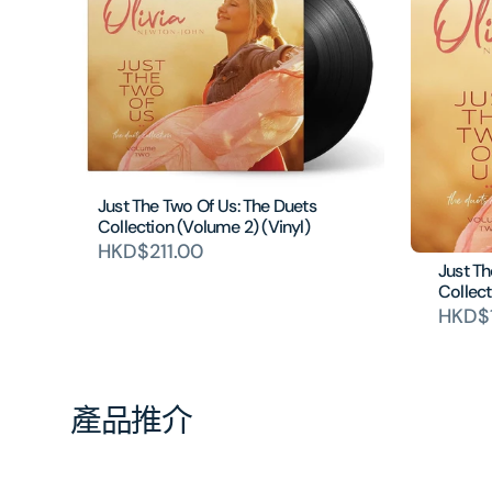
Just The Two Of Us: The Duets
Collection (Volume 2) (Vinyl)
HKD$211.00
Just Th
Collect
HKD$1
產品推介