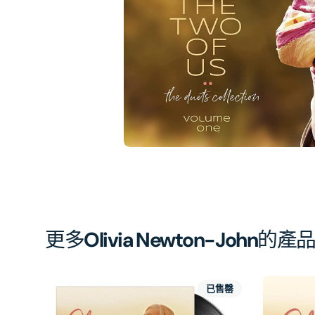
相
簿
中
開
啟
第
1
張
圖
片
更多
Olivia Newton-John
的產
已售罄