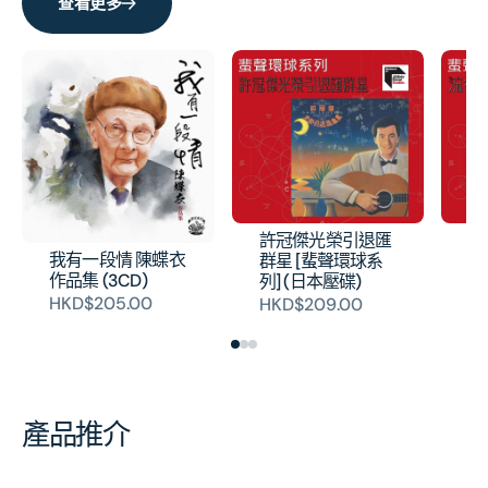
查看更多
許冠傑光榮引退匯
流
我有一段情 陳蝶衣
群星 [蜚聲環球系
球
作品集 (3CD)
列] (日本壓碟)
H
HKD$205.00
HKD$209.00
產品推介