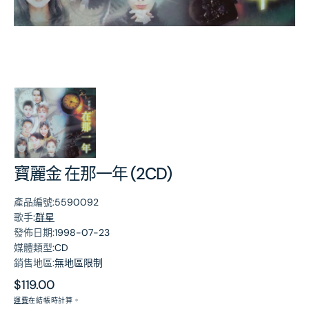
第
1
張
圖
片
寶麗金 在那一年 (2CD)
產品編號:
5590092
歌手:
群星
發佈日期:
1998-07-23
媒體類型:
CD
銷售地區:
無地區限制
原
$119.00
價
運費
在結帳時計算。