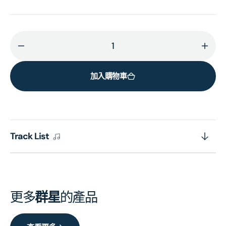
減
增
少
加
加入購物車
寶
寶
麗
麗
金
金
在
在
那
那
Track List
一
一
年
年
(2CD)
(2CD
的
的
更多
群星
的產品
數
數
量
量