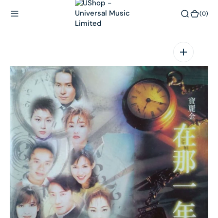
內
(0)
(0)
容
在
相
簿
中
開
啟