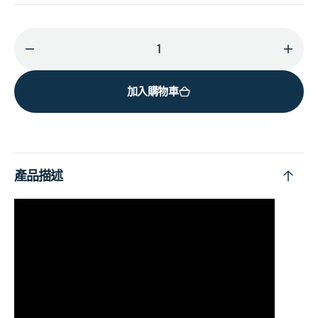
減
增
少
加
加入購物車
World
Worl
Music
Musi
Radio
Radi
的
的
數
數
產品描述
量
量