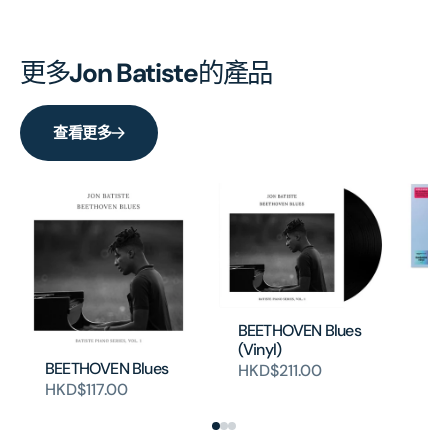
更多
Jon Batiste
的產品
查看更多
Wo
(2
BEETHOVEN Blues
H
(Vinyl)
BEETHOVEN Blues
HKD$211.00
HKD$117.00