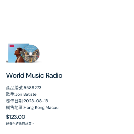
第
1
張
圖
片
World Music Radio
產品編號:
5588273
歌手:
Jon Batiste
發佈日期:
2023-08-18
銷售地區:
Hong Kong,Macau
原
$123.00
價
運費
在結帳時計算。