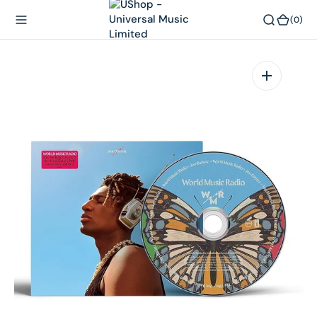
內
(0)
(0)
容
在
相
簿
中
開
啟