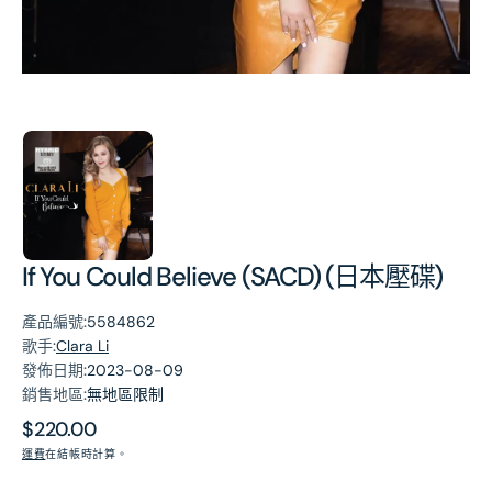
第
1
張
圖
片
If You Could Believe (SACD) (日本壓碟)
產品編號:
5584862
歌手:
Clara Li
發佈日期:
2023-08-09
銷售地區:
無地區限制
原
$220.00
價
運費
在結帳時計算。