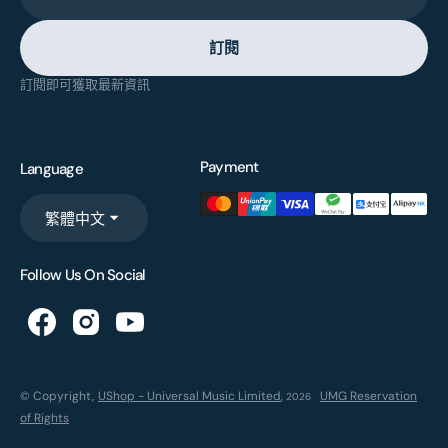
訂閱
訂閱即可獲取最新資訊
Payment
Language
繁體中文
Follow Us On Social
© Copyright,
UShop - Universal Music Limited
,
UMG Reservation
2026
of Rights