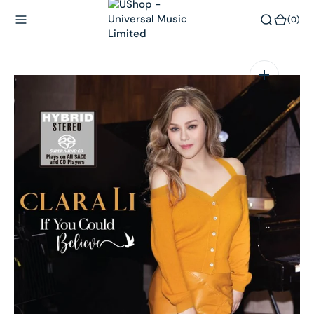
內
(0)
(0)
容
在
相
簿
中
開
啟