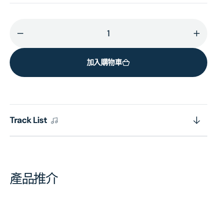
減
增
少
加
加入購物車
If
If
You
You
Could
Coul
Believe
Belie
(SACD)
(SAC
Track List
(日
(日
本
本
壓
壓
碟)
碟)
產品推介
的
的
數
數
量
量