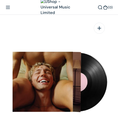
內
(0)
(0)
容
在
相
簿
中
開
啟