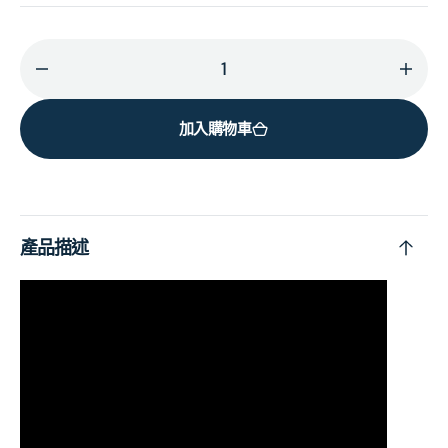
減
增
少
加
加入購物車
Something
Some
To
To
Give
Give
Each
Each
Other
Othe
產品描述
(LP)
(LP)
的
的
數
數
量
量