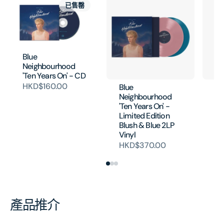
已售罄
Blue
Neighbourhood
'Ten Years On' - CD
HKD$160.00
Blue
Bl
Neighbourhood
Ne
'Ten Years On' -
St
Limited Edition
Ca
Blush & Blue 2LP
H
Vinyl
HKD$370.00
產品推介