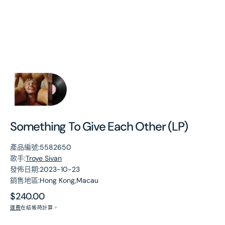
第
1
張
圖
片
Something To Give Each Other (LP)
產品編號:
5582650
歌手:
Troye Sivan
發佈日期:
2023-10-23
銷售地區:
Hong Kong,Macau
原
$240.00
價
運費
在結帳時計算。