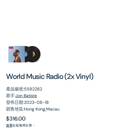
第
1
張
圖
片
World Music Radio (2x Vinyl)
產品編號:
5582282
歌手:
Jon Batiste
發佈日期:
2023-08-18
銷售地區:
Hong Kong,Macau
原
$316.00
價
運費
在結帳時計算。