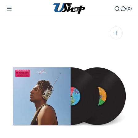
內
(0)
(0)
容
在
相
簿
中
開
啟