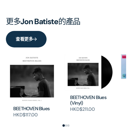
更多
Jon Batiste
的產品
查看更多
Wo
(2
BEETHOVEN Blues
H
(Vinyl)
BEETHOVEN Blues
HKD$211.00
HKD$117.00