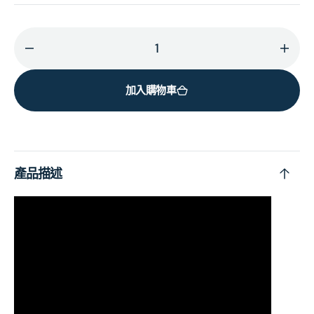
減
增
少
加
加入購物車
World
Worl
Music
Musi
Radio
Radi
(2x
(2x
Vinyl)
Vinyl
產品描述
的
的
數
數
量
量