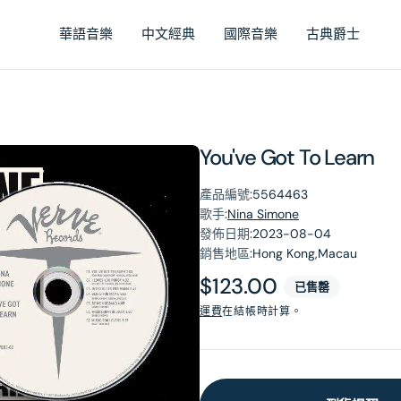
華語音樂
中文經典
國際音樂
古典爵士
You've Got To Learn
產品編號:
5564463
歌手:
Nina Simone
發佈日期:
2023-08-04
銷售地區:
Hong Kong,Macau
原
$123.00
已售罄
價
運費
在結帳時計算。