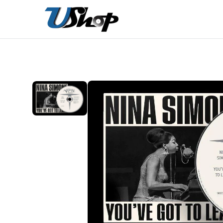
內
容
在
相
簿
中
開