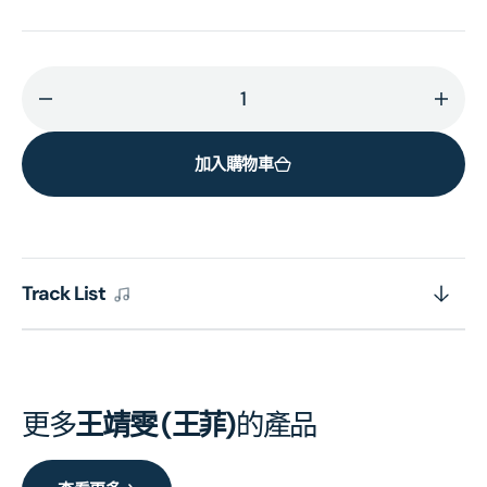
減
增
少
加
加入購物車
迷
迷
(MQA-
(MQ
UHQCD)
UHQ
(日
(日
本
本
Track List
壓
壓
碟)
碟)
的
的
數
數
更多
王靖雯 (王菲)
的產品
量
量