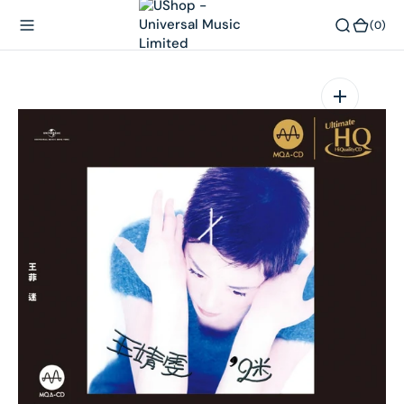
內
(0)
(0)
容
在
相
簿
中
開
啟