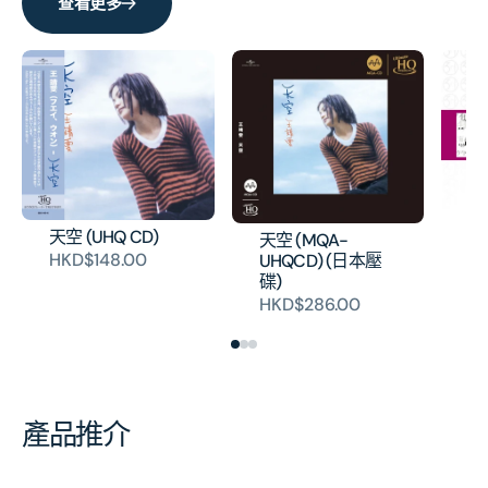
查看更多
環
天空 (UHQ CD)
天空 (MQA-
(3
HKD$148.00
UHQCD) (日本壓
H
碟)
HKD$286.00
產品推介