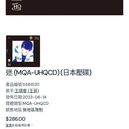
第
1
張
圖
片
迷 (MQA-UHQCD) (日本壓碟)
產品編號:
5561520
歌手:
王靖雯 (王菲)
發佈日期:
2023-06-14
媒體類型:
MQA-UHQCD
銷售地區:
無地區限制
原
$286.00
價
運費
在結帳時計算。