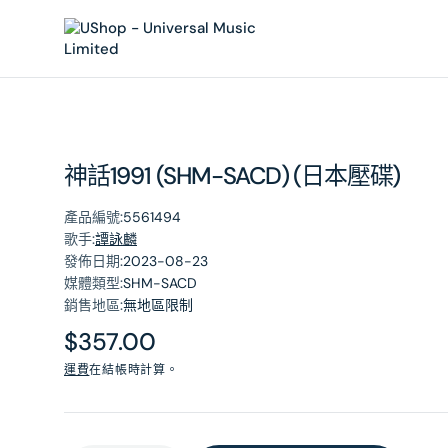
內
容
神話1991 (SHM-SACD) (日本壓碟)
產品編號:
5561494
歌手:
譚詠麟
發佈日期:
2023-08-23
媒體類型:
SHM-SACD
銷售地區:
無地區限制
原
$357.00
價
運費
在結帳時計算。