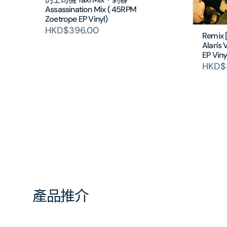
Assassination Mix ( 45RPM
Zoetrope EP Vinyl)
HKD$396.00
Remix
Alan's 
EP Viny
HKD$
產品推介