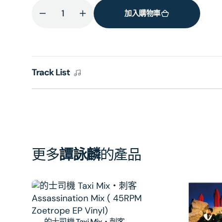
加入購物車
減
增
少
加
神
神
話
話
Track List
1991
1991
(SHM-
(SHM-
SACD)
SACD)
(日
(日
本
本
壓
壓
碟)
碟)
更多
譚詠麟
的產品
的
的
數
數
量
量
的士司機 Taxi Mix‧刺客