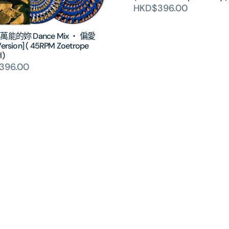
HKD$396.00
 [萬能的妳 Dance Mix ‧ 偏愛
Version] ( 45RPM Zoetrope
l)
396.00