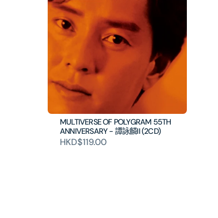
MULTIVERSE OF POLYGRAM 55TH
ANNIVERSARY - 譚詠麟II (2CD)
HKD$119.00