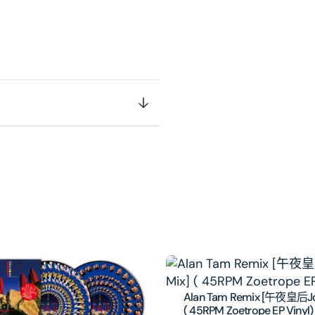
Alan Tam Remix [午夜皇后Joi
( 45RPM Zoetrope EP Vinyl)