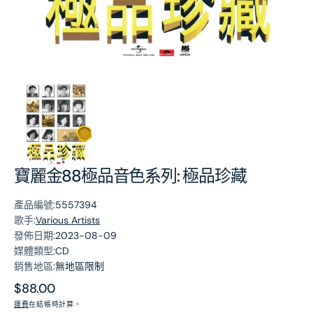
第
1
張
圖
片
寶麗金88極品音色系列: 極品珍藏
產品編號:
5557394
歌手:
Various Artists
發佈日期:
2023-08-09
媒體類型:
CD
銷售地區:
無地區限制
原
$88.00
價
運費
在結帳時計算。