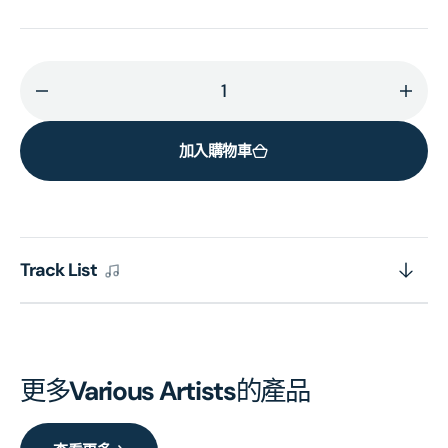
減
增
少
加
加入購物車
寶
寶
麗
麗
金
金
88
88
極
極
Track List
品
品
音
音
色
色
系
系
更多
Various Artists
的產品
列:
列:
極
極