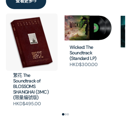
品
品
查看更多
珍
珍
藏
藏
的
的
數
數
量
量
Wicked: The
Soundtrack
Jo
(Standard LP)
- 
HKD$300.00
Mo
(V
繁花 The
H
Soundtrack of
BLOSSOMS
SHANGHAI (3MC)
(限量編號版)
HKD$495.00