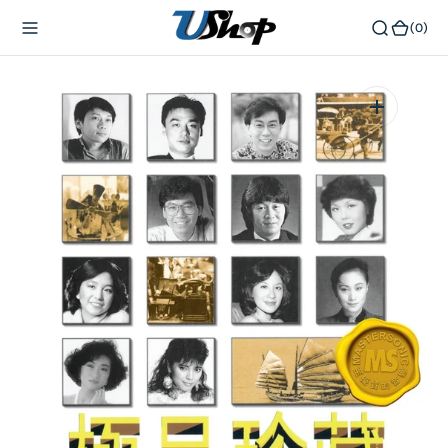
內
(0)
(0)
容
在
相
簿
中
開
啟