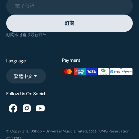
電子郵箱
訂閱
訂閱即可獲取最新資訊
Payment
Language
繁體中文
Follow Us On Social
© Copyright,
UShop - Universal Music Limited
,
UMG Reservation
2026
of Rights