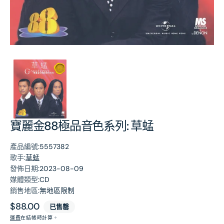
第
1
張
圖
片
寶麗金88極品音色系列: 草蜢
產品編號:
5557382
歌手:
草蜢
發佈日期:
2023-08-09
媒體類型:
CD
銷售地區:
無地區限制
原
$88.00
已售罄
價
運費
在結帳時計算。