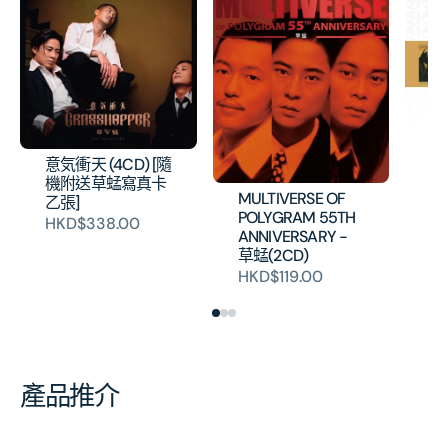
環
意気衝天 (4CD) [隨
(3
機附送草蜢寫真卡
H
MULTIVERSE OF
乙張]
POLYGRAM 55TH
HKD$338.00
ANNIVERSARY -
草蜢(2CD)
HKD$119.00
產品推介