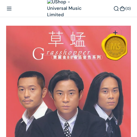
內
(0)
(0)
容
在
相
簿
中
開
啟