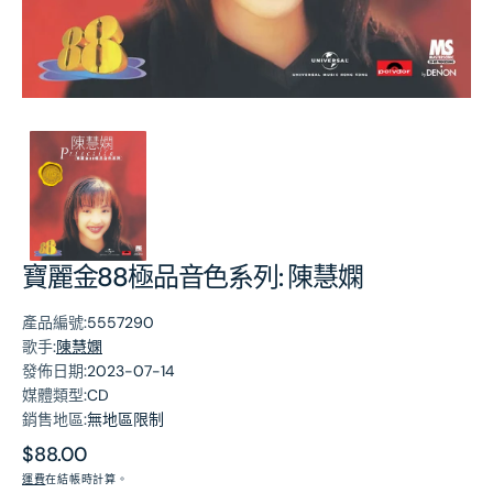
第
1
張
圖
片
寶麗金88極品音色系列: 陳慧嫻
產品編號:
5557290
歌手:
陳慧嫻
發佈日期:
2023-07-14
媒體類型:
CD
銷售地區:
無地區限制
原
$88.00
價
運費
在結帳時計算。