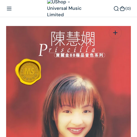
內
(0)
(0)
容
在
相
簿
中
開
啟