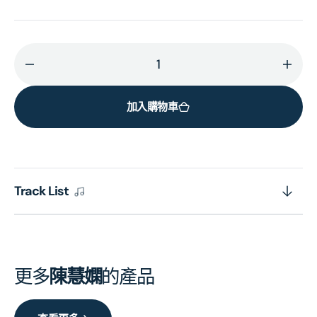
減
增
少
加
加入購物車
寶
寶
麗
麗
金
金
88
88
極
極
Track List
品
品
音
音
色
色
系
系
更多
陳慧嫻
的產品
列:
列:
陳
陳