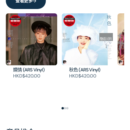
慧
慧
查看更多
嫻
嫻
的
的
數
數
量
量
嫻情 (ARS Vinyl)
秋色 (ARS Vinyl)
永
(A
HKD$420.00
HKD$420.00
H