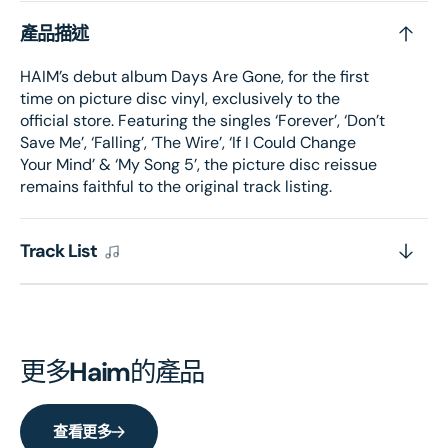
產品描述
HAIM’s debut album Days Are Gone, for the first
time on picture disc vinyl, exclusively to the
official store. Featuring the singles ‘Forever’, ‘Don’t
Save Me’, ‘Falling’, ‘The Wire’, ‘If I Could Change
Your Mind’ & ‘My Song 5’, the picture disc reissue
remains faithful to the original track listing.
Track List
更多
Haim
的產品
查看更多