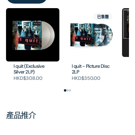
已售罄
I 
I quit (Exclusive
I quit - Picture Disc
CD
Silver 2LP)
2LP
ca
HKD$308.00
HKD$350.00
H
產品推介