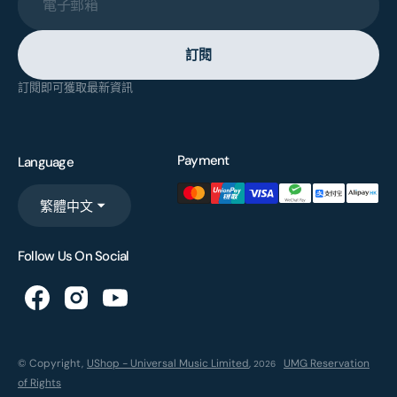
電子郵箱
訂閱
訂閱即可獲取最新資訊
Payment
Language
繁體中文
Follow Us On Social
© Copyright,
UShop - Universal Music Limited
,
UMG Reservation
2026
of Rights