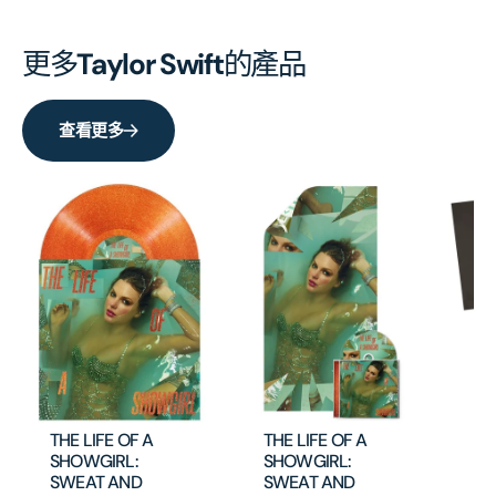
更多
Taylor Swift
的產品
查看更多
Th
De
An
THE LIFE OF A
THE LIFE OF A
H
SHOWGIRL:
SHOWGIRL:
SWEAT AND
SWEAT AND