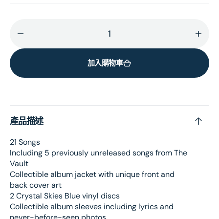
減
增
少
加
加入購物車
1989
1989
(Taylor&#39;s
(Tay
Version)
Versi
Vinyl
Vinyl
的
的
產品描述
數
數
量
量
21 Songs
Including 5 previously unreleased songs from The
Vault
Collectible album jacket with unique front and
back cover art
2 Crystal Skies Blue vinyl discs
Collectible album sleeves including lyrics and
never-before-seen photos