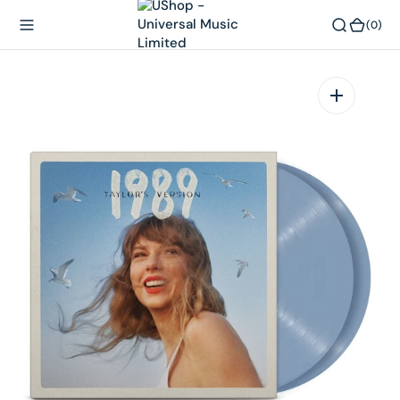
內
(0)
(0)
容
在
相
簿
中
開
啟