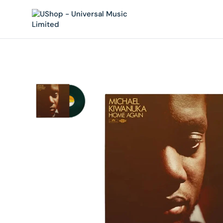
內
容
在
相
簿
中