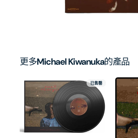
開
啟
第
1
張
圖
片
更多
Michael Kiwanuka
的產品
已售罄