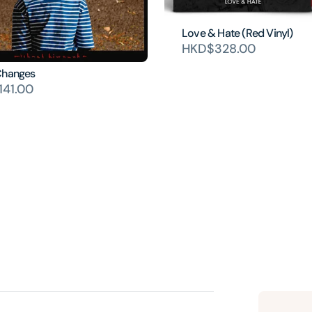
Love & Hate (Red Vinyl)
HKD$328.00
Changes
41.00