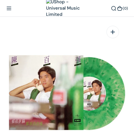
內
(0)
(0)
容
在
相
簿
中
開
啟