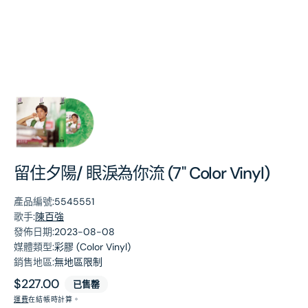
第
1
張
圖
片
留住夕陽/ 眼淚為你流 (7" Color Vinyl)
產品編號:
5545551
歌手:
陳百強
發佈日期:
2023-08-08
媒體類型:
彩膠 (Color Vinyl)
銷售地區:
無地區限制
原
$227.00
已售罄
價
運費
在結帳時計算。