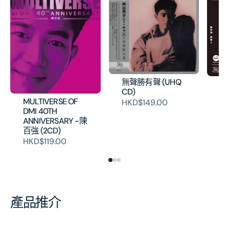
無聲勝有聲 (UHQ
夢
CD)
U
MULTIVERSE OF
HKD$149.00
碟
DMI 40TH
H
ANNIVERSARY -陳
百強 (2CD)
HKD$119.00
產品推介