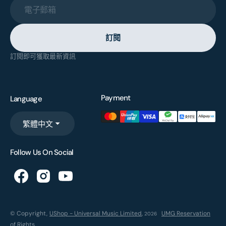
電子郵箱
訂閱
訂閱即可獲取最新資訊
Payment
Language
繁體中文
Follow Us On Social
© Copyright,
UShop - Universal Music Limited
,
UMG Reservation
2026
of Rights