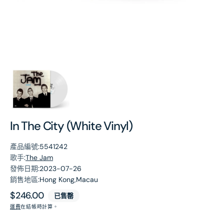
第
1
張
圖
片
In The City (White Vinyl)
產品編號:
5541242
歌手:
The Jam
發佈日期:
2023-07-26
銷售地區:
Hong Kong,Macau
原
$246.00
已售罄
價
運費
在結帳時計算。