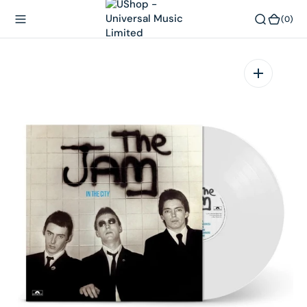
內
(0)
(0)
容
在
相
簿
中
開
啟