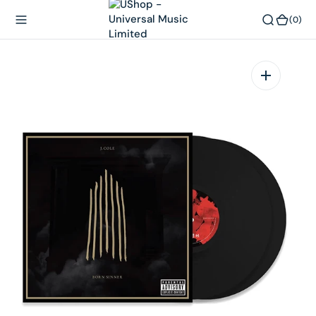
內
(0)
(0)
容
在
相
簿
中
開
啟