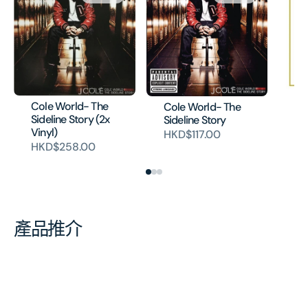
Cole World- The
Cole World- The
Bo
Sideline Story (2x
Sideline Story
(2
Vinyl)
HKD$117.00
H
HKD$258.00
產品推介