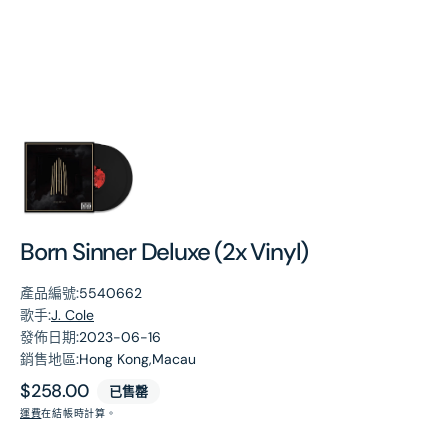
第
1
張
圖
片
Born Sinner Deluxe (2x Vinyl)
產品編號:
5540662
歌手:
J. Cole
發佈日期:
2023-06-16
銷售地區:
Hong Kong,Macau
原
$258.00
已售罄
價
運費
在結帳時計算。