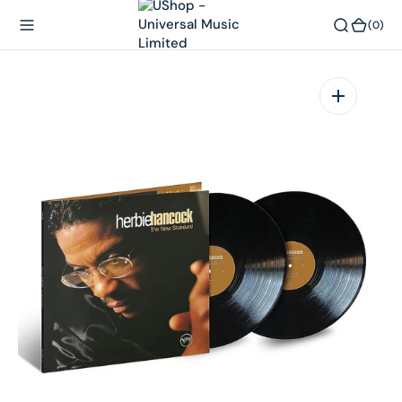
內
(0)
(0)
容
在
相
簿
中
開
啟