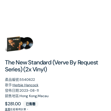
第
1
張
圖
片
The New Standard (Verve By Request
Series) (2x Vinyl)
產品編號:
5540622
歌手:
Herbie Hancock
發佈日期:
2023-08-11
銷售地區:
Hong Kong,Macau
原
$281.00
已售罄
價
運費
在結帳時計算。