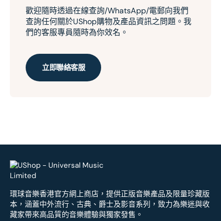
歡迎隨時透過在線查詢/WhatsApp/電郵向我們
查詢任何關於UShop購物及產品資訊之問題。我
們的客服專員隨時為你效名。
立即聯絡客服
環球音樂香港官方網上商店，提供正版音樂產品及限量珍藏版
本，涵蓋中外流行、古典、爵士及影音系列，致力為樂迷與收
藏家帶來高品質的音樂體驗與獨家發售。