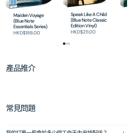
Em
Speak Like A Child
Maiden Voyage
(T
(Blue Note Classic
(Blue Note
Vi
Edition Vinyl)
Essentials Series)
HK
HKD$211.00
HKD$188.00
產品推介
常見問題