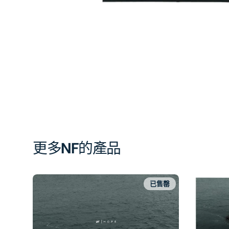
啟
第
1
張
圖
片
更多
NF
的產品
已售罄