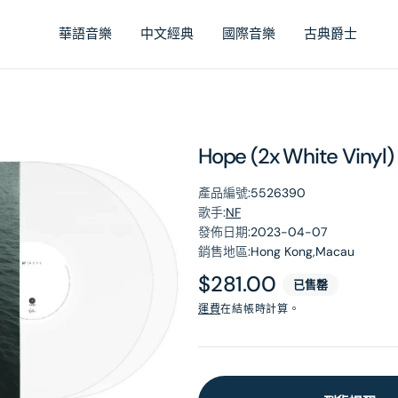
華語音樂
中文經典
國際音樂
古典爵士
Hope (2x White Vinyl)
產品編號:
5526390
歌手:
NF
發佈日期:
2023-04-07
銷售地區:
Hong Kong,Macau
原
$281.00
已售罄
價
運費
在結帳時計算。