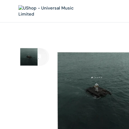
內
容
在
相
簿
中
開