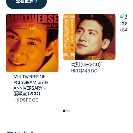
查看更多
(日
(日
本
本
壓
壓
碟)
碟)
的
的
友
1
數
數
歌
量
量
本
H
吻別 (UHQ CD)
HKD$148.00
MULTIVERSE OF
POLYGRAM 55TH
ANNIVERSARY -
張學友 (2CD)
HKD$119.00