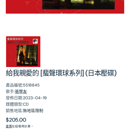
第
1
張
圖
片
給我親愛的 [蜚聲環球系列] (日本壓碟)
產品編號:
5518845
歌手:
張學友
發佈日期:
2023-04-19
媒體類型:
CD
銷售地區:
無地區限制
原
$205.00
價
運費
在結帳時計算。