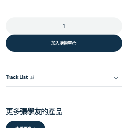
減
增
少
加
加入購物車
給
給
我
我
親
親
愛
愛
的
的
Track List
[蜚
[蜚
聲
聲
環
環
球
球
更多
張學友
的產品
系
系
列]
列]