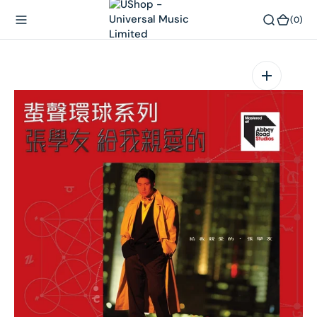
內
(0)
(0)
容
在
相
簿
中
開
啟