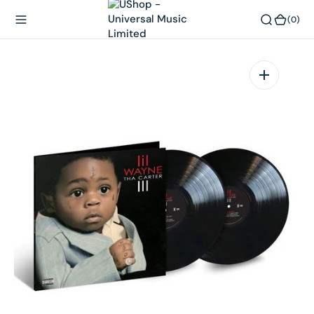
內
(0)
(0)
容
在
相
簿
中
開
啟