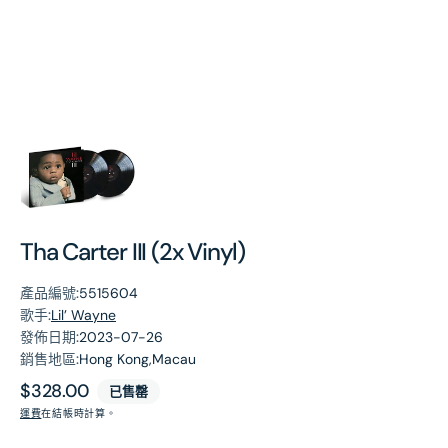
第
1
張
圖
片
Tha Carter III (2x Vinyl)
產品編號:
5515604
歌手:
Lil’ Wayne
發佈日期:
2023-07-26
銷售地區:
Hong Kong,Macau
原
$328.00
已售罄
價
運費
在結帳時計算。