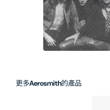
相
簿
中
開
啟
第
1
張
圖
片
更多
Aerosmith
的產品