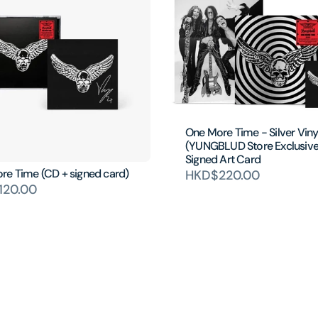
One More Time - Silver Viny
(YUNGBLUD Store Exclusive
Signed Art Card
re Time (CD + signed card)
HKD$220.00
120.00