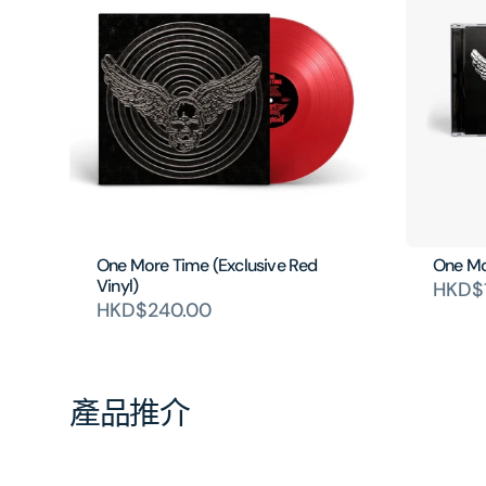
One More Time (Exclusive Red
One Mo
Vinyl)
HKD$
HKD$240.00
產品推介