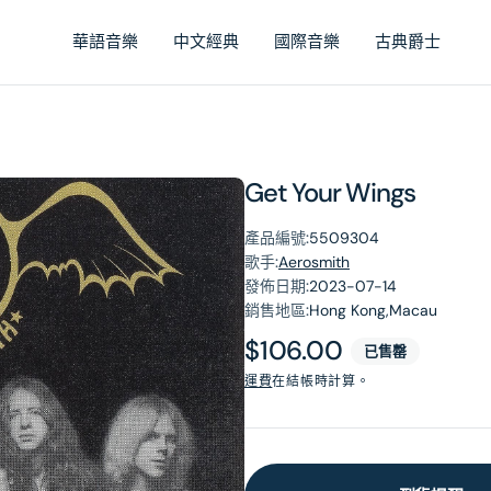
華語音樂
中文經典
國際音樂
古典爵士
Get Your Wings
產品編號:
5509304
歌手:
Aerosmith
發佈日期:
2023-07-14
銷售地區:
Hong Kong,Macau
原
$106.00
已售罄
價
運費
在結帳時計算。