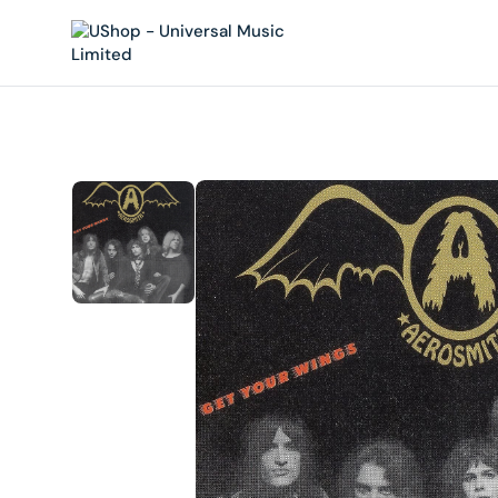
內
容
在