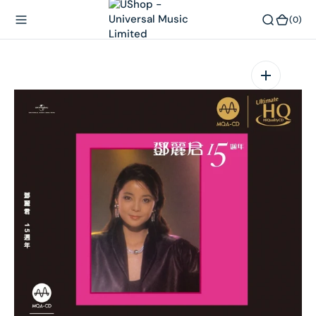
內
(0)
(0)
容
在
相
簿
中
開
啟