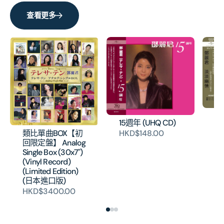
碟)
碟)
查看更多
的
的
數
數
量
量
淡
15週年 (UHQ CD)
片
類比單曲BOX【初
HKD$148.00
H
回限定盤】 Analog
Single Box (30x7")
(Vinyl Record)
(Limited Edition)
(日本進口版)
HKD$3400.00