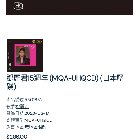
第
1
張
圖
片
鄧麗君15週年 (MQA-UHQCD) (日本壓
碟)
產品編號:
5501682
歌手:
鄧麗君
發佈日期:
2023-03-17
媒體類型:
MQA-UHQCD
銷售地區:
無地區限制
原
$286.00