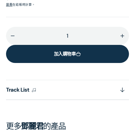
價
運費
在結帳時計算。
減
增
少
加
加入購物車
鄧
鄧
麗
麗
君
君
15
15
週
週
Track List
年
年
(MQA-
(MQ
UHQCD)
UHQ
(日
(日
更多
鄧麗君
的產品
本
本
壓
壓