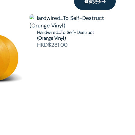
查看更多
Hardwired…To Self-Destruct
(Orange Vinyl)
HKD$281.00