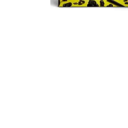
開
啟
第
1
張
圖
片