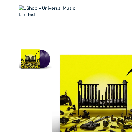
內
容
在
相
簿
中