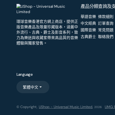
產品分類
查詢及
華語音樂
條款細則
環球音樂香港官方網上商店，提供正
中文經典
訂單查詢
版音樂產品及限量珍藏版本，涵蓋中
國際音樂
常見問題
外流行、古典、爵士及影音系列，致
古典爵士
聯絡我們
力為樂迷與收藏家帶來高品質的音樂
體驗與獨家發售。
Language
繁體中文
© Copyright,
UShop - Universal Music Limited
,
UMG R
2026