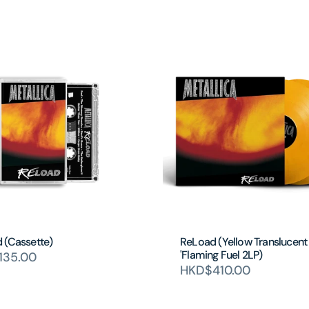
 (Cassette)
ReLoad (Yellow Translucent
'Flaming Fuel 2LP)
135.00
HKD$410.00