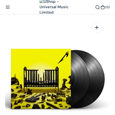
內
(0)
(0)
容
在
相
簿
中
開
啟