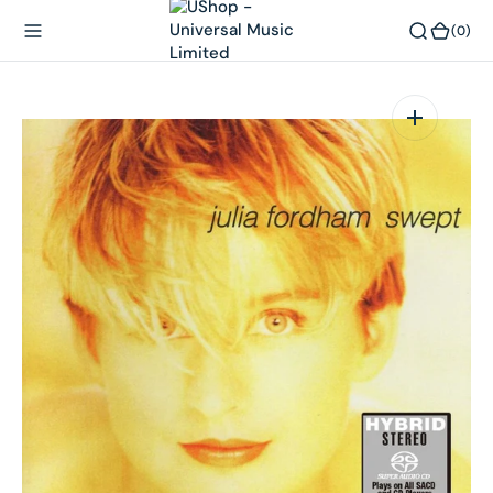
內
(0)
(0)
容
在
相
簿
中
開
啟