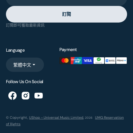
訂閱
訂閱即可獲取最新資訊
Payment
Language
繁體中文
Follow Us On Social
© Copyright,
UShop - Universal Music Limited
,
UMG Reservation
2026
of Rights