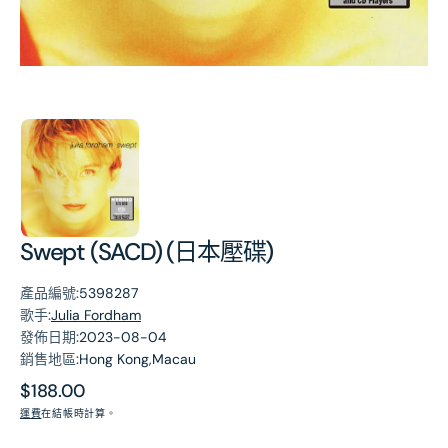
第
1
張
圖
片
Swept (SACD) (日本壓碟)
產品編號:
5398287
歌手:
Julia Fordham
發佈日期:
2023-08-04
銷售地區:
Hong Kong,Macau
原
$188.00
價
運費
在結帳時計算。