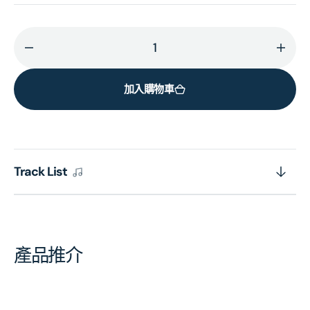
減
增
少
加
加入購物車
Swept
Swep
(SACD)
(SAC
(日
(日
本
本
壓
壓
Track List
碟)
碟)
的
的
數
數
量
量
產品推介