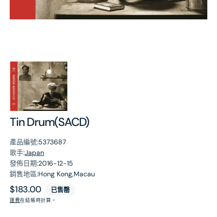
第
1
張
圖
片
Tin Drum(SACD)
產品編號:
5373687
歌手:
Japan
發佈日期:
2016-12-15
銷售地區:
Hong Kong,Macau
原
$183.00
已售罄
價
運費
在結帳時計算。