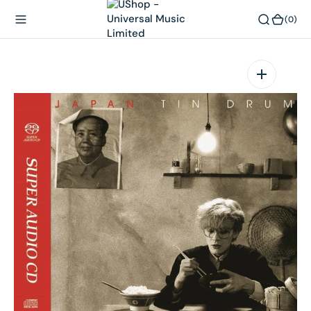
內
(0)
(0)
容
在
相
簿
中
開
啟