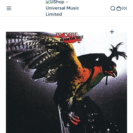
內
(0)
(0)
容
在
相
簿
中
開
啟