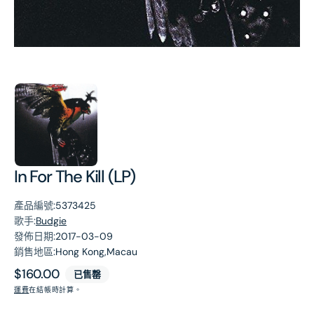
第
1
張
圖
片
In For The Kill (LP)
產品編號:
5373425
歌手:
Budgie
發佈日期:
2017-03-09
銷售地區:
Hong Kong,Macau
原
$160.00
已售罄
價
運費
在結帳時計算。