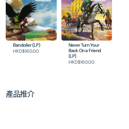
Bandolier (LP)
Never Turn Your
Back On a Friend
HKD$160.00
(LP)
HKD$160.00
產品推介