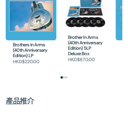
Brother In Arms
(40th Anniversary
Brothers In Arms
Br
Edition) 5LP
(40th Anniversary
(4
Deluxe Box
Edition) LP
Ed
HKD$870.00
De
HKD$220.00
H
產品推介