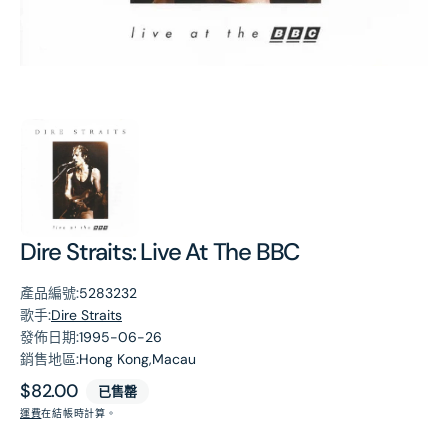
第
1
張
圖
片
Dire Straits: Live At The BBC
產品編號:
5283232
歌手:
Dire Straits
發佈日期:
1995-06-26
銷售地區:
Hong Kong,Macau
原
$82.00
已售罄
價
運費
在結帳時計算。