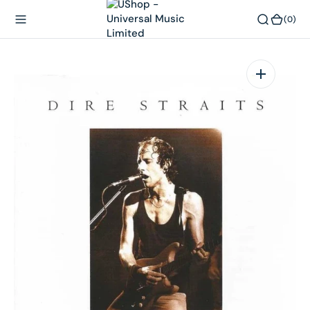
內
(0)
(0)
容
在
相
簿
中
開
啟