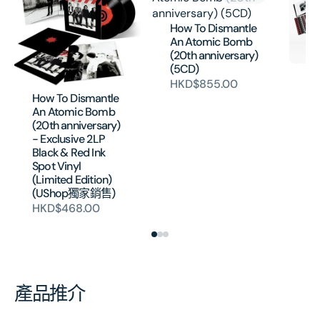
How To Dismantle
An Atomic Bomb
(20th anniversary)
(5CD)
Ho
HKD$855.00
An
How To Dismantle
(2
An Atomic Bomb
(8
(20th anniversary)
HK
- Exclusive 2LP
Black & Red Ink
Spot Vinyl
(Limited Edition)
(UShop獨家銷售)
HKD$468.00
產品推介