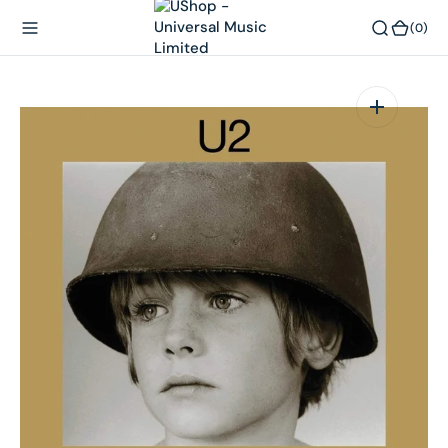
內
(0)
(0)
容
在
相
簿
中
開
啟