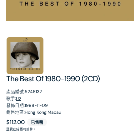
第
1
張
圖
片
The Best Of 1980-1990 (2CD)
產品編號:
5246132
歌手:
U2
發佈日期:
1998-11-09
銷售地區:
Hong Kong,Macau
原
$112.00
已售罄
價
運費
在結帳時計算。