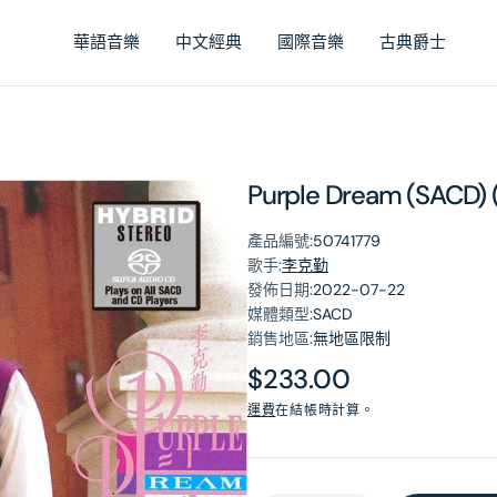
華語音樂
中文經典
國際音樂
古典爵士
Purple Dream (SAC
產品編號:
50741779
歌手:
李克勤
發佈日期:
2022-07-22
媒體類型:
SACD
銷售地區:
無地區限制
原
$233.00
價
運費
在結帳時計算。