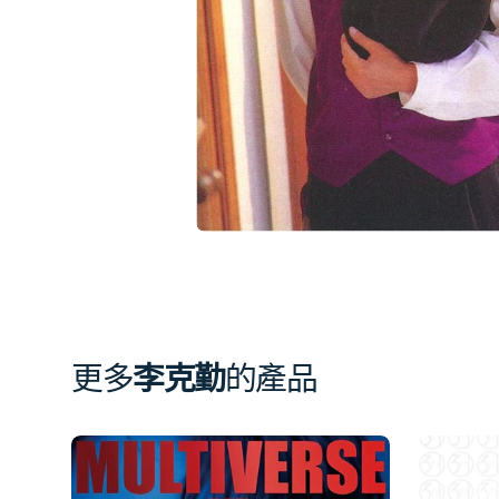
相
簿
中
開
啟
第
1
張
圖
片
更多
李克勤
的產品