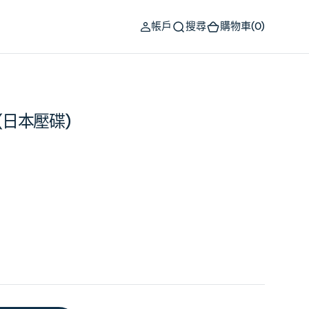
(0)
帳戶
搜尋
購物車
(0)
D) (日本壓碟)