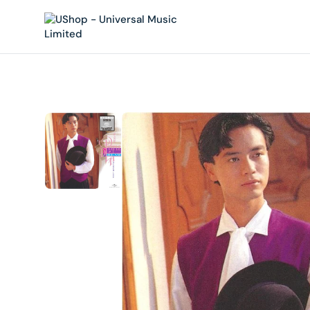
內
容
在