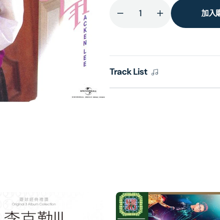
加入
減
增
少
加
Purple
Purple
Dream
Dream
(SACD)
(SACD)
Track List
(日
(日
本
本
壓
壓
碟)
碟)
的
的
數
數
量
量