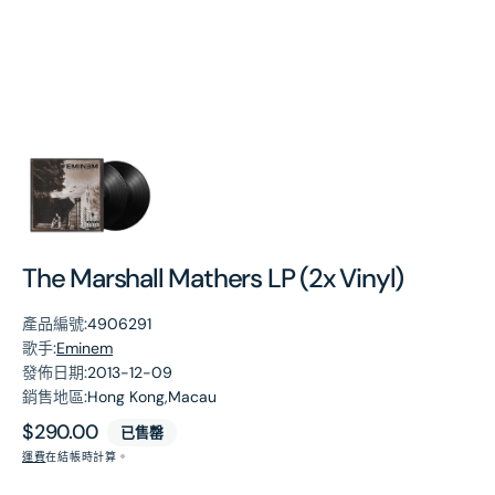
第
1
張
圖
片
The Marshall Mathers LP (2x Vinyl)
產品編號:
4906291
歌手:
Eminem
發佈日期:
2013-12-09
銷售地區:
Hong Kong,Macau
原
$290.00
已售罄
價
運費
在結帳時計算。