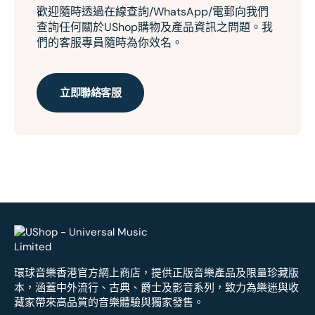
歡迎隨時透過在線查詢/WhatsApp/電郵向我們
查詢任何關於UShop購物及產品資訊之問題。我
們的客服專員隨時為你效名。
立即聯絡客服
環球音樂香港官方網上商店，提供正版音樂產品及限量珍藏版
本，涵蓋中外流行、古典、爵士及影音系列，致力為樂迷與收
藏家帶來高品質的音樂體驗與獨家發售。