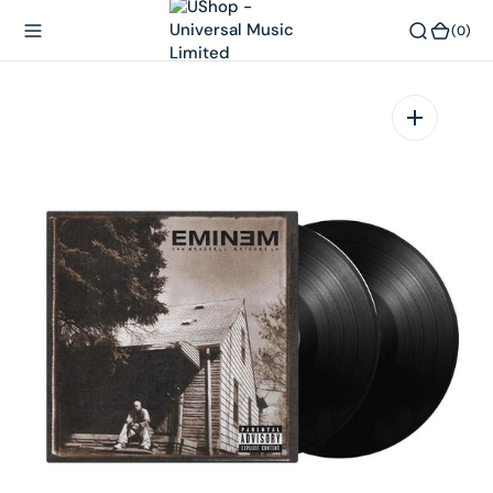
內
(0)
(0)
容
在
相
簿
中
開
啟