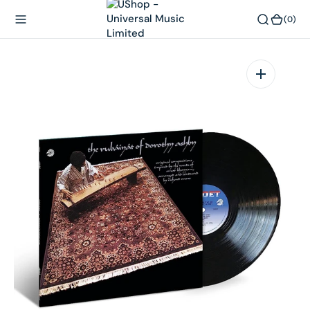
內
(0)
(0)
容
在
相
簿
中
開
啟