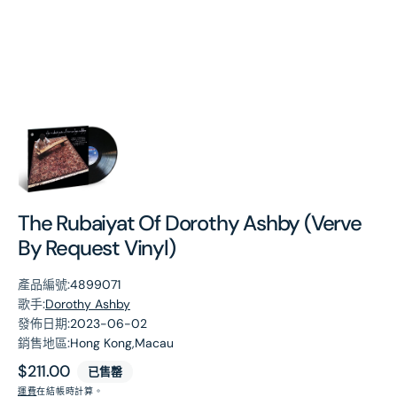
第
1
張
圖
片
The Rubaiyat Of Dorothy Ashby (Verve
By Request Vinyl)
產品編號:
4899071
歌手:
Dorothy Ashby
發佈日期:
2023-06-02
銷售地區:
Hong Kong,Macau
原
$211.00
已售罄
價
運費
在結帳時計算。