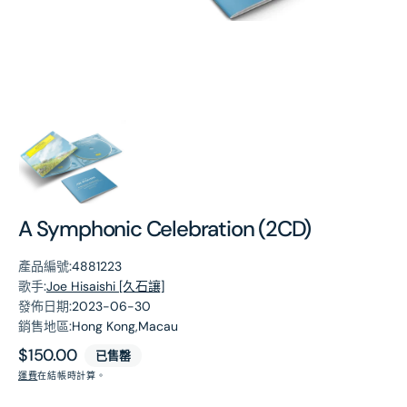
第
1
張
圖
片
A Symphonic Celebration (2CD)
產品編號:
4881223
歌手:
Joe Hisaishi [久石讓]
發佈日期:
2023-06-30
銷售地區:
Hong Kong,Macau
原
$150.00
已售罄
價
運費
在結帳時計算。