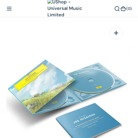
內
(0)
(0)
容
在
相
簿
中
開
啟