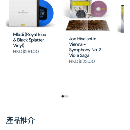
Mládi (Royal Blue
Joe Hisaishi in
& Black Splatter
Vienna -
Vinyl)
Jo
Symphony No. 2
HKD$281.00
Vi
Viola Saga
Sy
HKD$123.00
Vi
Cr
Vi
銷
H
產品推介