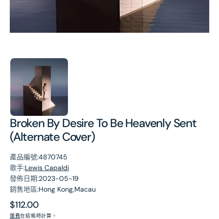
第
1
張
圖
片
Broken By Desire To Be Heavenly Sent
(Alternate Cover)
產品編號:
4870745
歌手:
Lewis Capaldi
發佈日期:
2023-05-19
銷售地區:
Hong Kong,Macau
原
$112.00
價
運費
在結帳時計算。