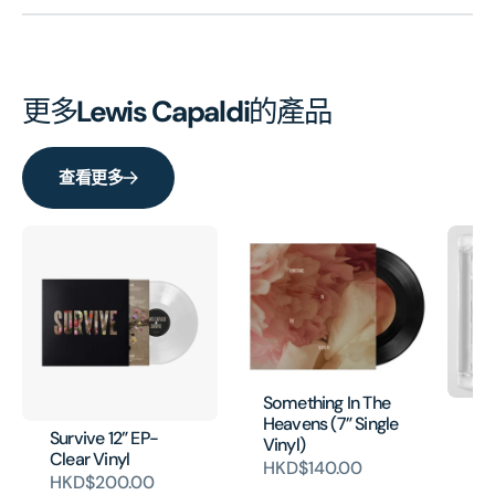
更多
Lewis Capaldi
的產品
查看更多
Something In The
Br
Heavens (7” Single
To
Survive 12” EP-
Vinyl)
Se
Clear Vinyl
HKD$140.00
HK
HKD$200.00