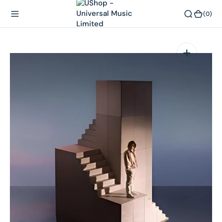
內
(0)
(0)
容
在
相
簿
中
開
啟