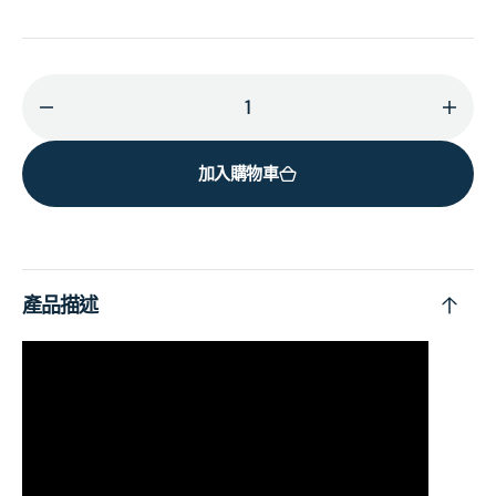
減
增
少
加
加入購物車
Broken
Brok
By
By
Desire
Desir
To
To
Be
Be
產品描述
Heavenly
Heav
Sent
Sent
(Alternate
(Alte
Cover)
Cove
的
的
數
數
量
量