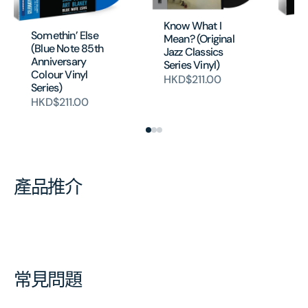
Know What I
So
Somethin’ Else
Mean? (Original
(B
(Blue Note 85th
Jazz Classics
Ed
Anniversary
Series Vinyl)
HK
Colour Vinyl
HKD$211.00
Series)
HKD$211.00
產品推介
常見問題