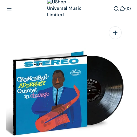
內
(0)
(0)
容
在
相
簿
中
開
啟