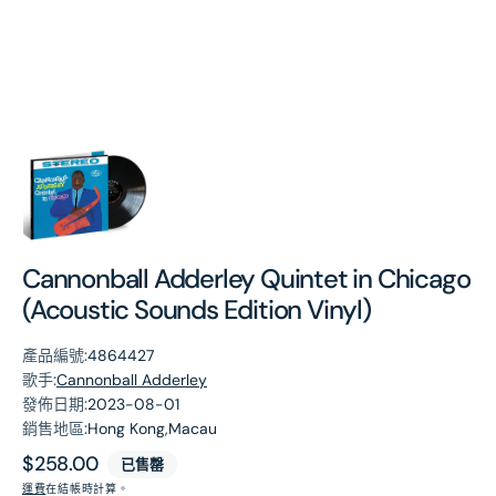
第
1
張
圖
片
Cannonball Adderley Quintet in Chicago
(Acoustic Sounds Edition Vinyl)
產品編號:
4864427
歌手:
Cannonball Adderley
發佈日期:
2023-08-01
銷售地區:
Hong Kong,Macau
原
$258.00
已售罄
價
運費
在結帳時計算。