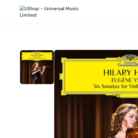
內
容
在