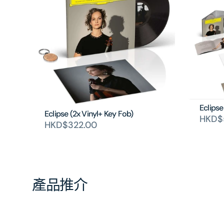
Eclipse
Eclipse (2x Vinyl+ Key Fob)
HKD$
HKD$322.00
產品推介