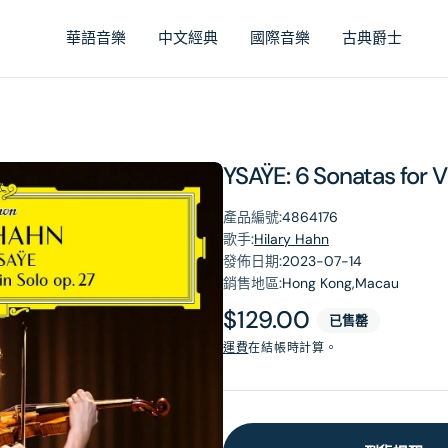
華語音樂
中文經典
國際音樂
古典爵士
YSAŸE: 6 Sonatas for Vi
產品編號:
4864176
歌手:
Hilary Hahn
發佈日期:
2023-07-14
銷售地區:
Hong Kong,Macau
原
$129.00
已售罄
價
運費
在結帳時計算。