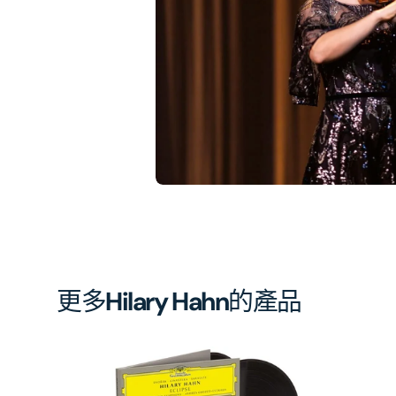
相
簿
中
開
啟
第
1
張
圖
片
更多
Hilary Hahn
的產品