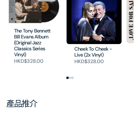
The Tony Bennett
Bill Evans Album
(Original Jazz
Lo
Classics Series
Cheek To Cheek -
Al
Vinyl)
Live (2x Vinyl)
#1
HKD$328.00
HKD$328.00
HK
產品推介