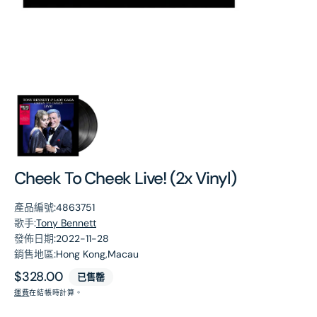
第
1
張
圖
片
Cheek To Cheek Live! (2x Vinyl)
產品編號:
4863751
歌手:
Tony Bennett
發佈日期:
2022-11-28
銷售地區:
Hong Kong,Macau
原
$328.00
已售罄
價
運費
在結帳時計算。