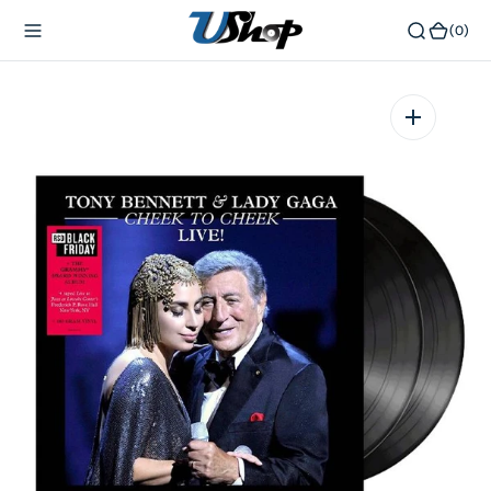
內
(0)
(0)
容
在
相
簿
中
開
啟