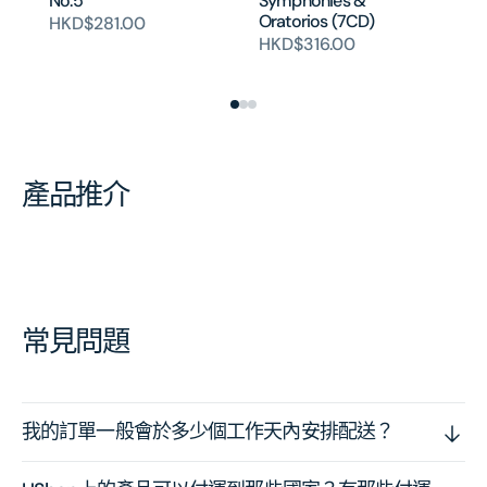
No.5
Symphonies &
Co
Oratorios (7CD)
Pi
HKD$281.00
Co
HKD$316.00
H
產品推介
常見問題
我的訂單一般會於多少個工作天內安排配送？