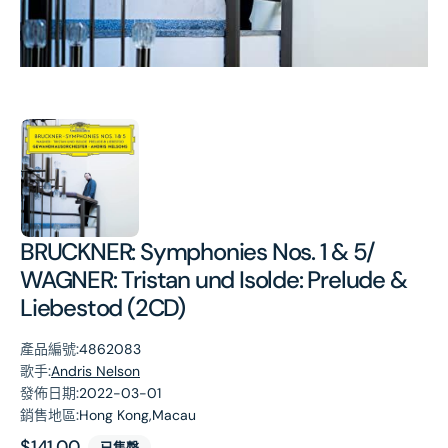
第
1
張
圖
片
BRUCKNER: Symphonies Nos. 1 & 5/
WAGNER: Tristan und Isolde: Prelude &
Liebestod (2CD)
產品編號:
4862083
歌手:
Andris Nelson
發佈日期:
2022-03-01
銷售地區:
Hong Kong,Macau
原
$141.00
已售罄