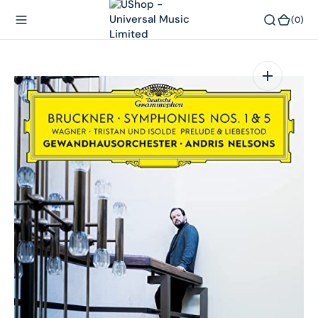
內
(0)
(0)
容
在
相
簿
中
開
啟