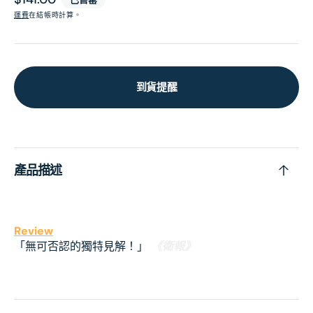
價
運費
在結帳時計算。
到貨提醒
產品描述
Review
「無可否認的獨特見解！」
《衛報》