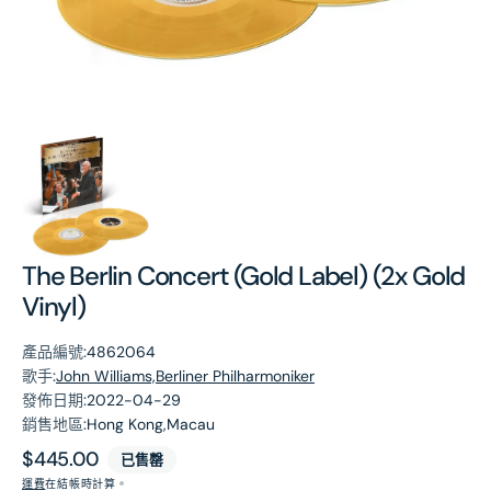
第
1
張
圖
片
The Berlin Concert (Gold Label) (2x Gold
Vinyl)
產品編號:
4862064
歌手:
John Williams,Berliner Philharmoniker
發佈日期:
2022-04-29
銷售地區:
Hong Kong,Macau
原
$445.00
已售罄
價
運費
在結帳時計算。