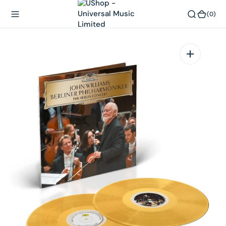
內
(0)
(0)
容
在
相
簿
中
開
啟