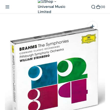
內
(0)
(0)
容
在
相
簿
中
開
啟