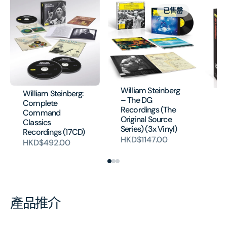
已售罄
William Steinberg
William Steinberg:
BE
– The DG
Complete
Sy
Recordings (The
Command
(5
Original Source
Classics
H
Series) (3x Vinyl)
Recordings (17CD)
HKD$1147.00
HKD$492.00
產品推介