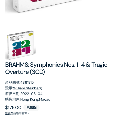
第
1
張
圖
片
BRAHMS: Symphonies Nos. 1-4 & Tragic
Overture (3CD)
產品編號:
4861815
歌手:
William Steinberg
發佈日期:
2022-03-04
銷售地區:
Hong Kong,Macau
原
$176.00
已售罄
價
運費
在結帳時計算。