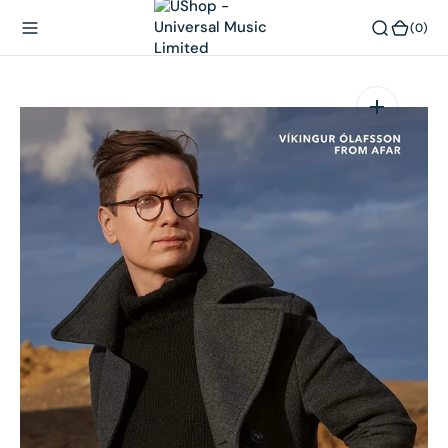
內
(0)
(0)
容
在
相
簿
中
開
啟