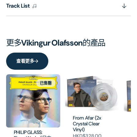
Track List
更多
Vikingur Olafsson
的產品
查看更多
已售罄
From Afar (2x
Fr
Crystal Clear
Vi
Vinyl)
PHILIP GLASS:
H
HKD$328.00