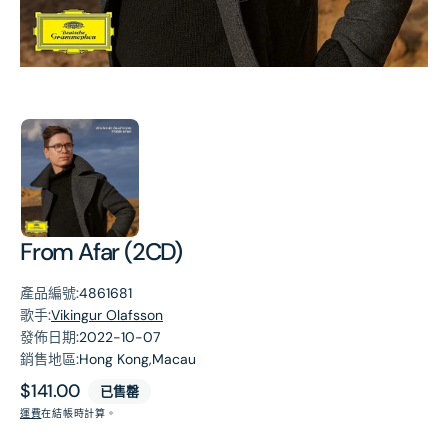
第
1
張
圖
片
From Afar (2CD)
產品編號:
4861681
歌手:
Vikingur Olafsson
發佈日期:
2022-10-07
銷售地區:
Hong Kong,Macau
原
$141.00
已售罄
價
運費
在結帳時計算。