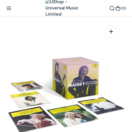
內
(0)
(0)
容
在
相
簿
中
開
啟