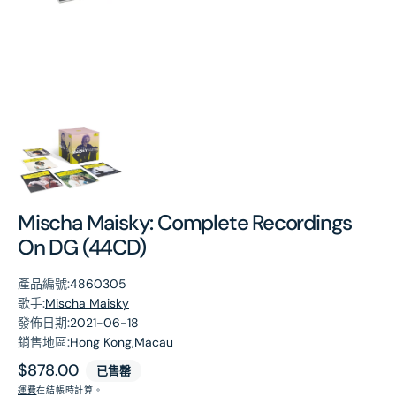
第
1
張
圖
片
Mischa Maisky: Complete Recordings
On DG (44CD)
產品編號:
4860305
歌手:
Mischa Maisky
發佈日期:
2021-06-18
銷售地區:
Hong Kong,Macau
原
$878.00
已售罄
價
運費
在結帳時計算。